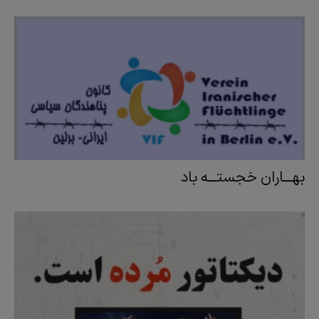
بهـــاران خجستـــه باد