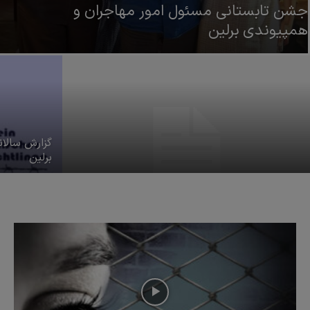
جشن تابستانی مسئول امور مهاجران و
همپیوندی برلین
گزارش سالان
برلین