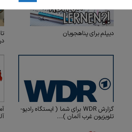
دیپلم برای پناهجویان
تا
در
گزارش WDR برای شما ( ایستگاه رادیو-
تلویزیون غرب آلمان )...
آل