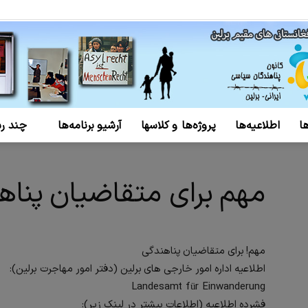
ا
اطلاعیه‌ها
پروژه‌ها و کلاسها
آرشیو برنامه‌ها
چند رس
کانون
مهم برای متقاضیان پناه
پناهندگان
مهم! برای متقاضیان پناهندگی
اطلاعیه اداره امور خارجی های برلین (دفتر امور مهاجرت برلین):
Landesamt für Einwanderung
فشرده اطلاعیه (اطلاعات بیشتر در لینک زیر):