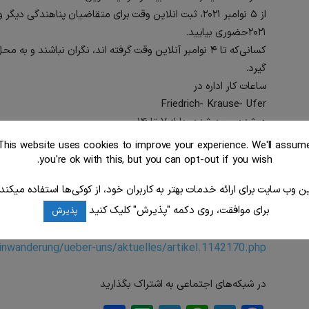
سیاسی
۲۰۲۱حضوری بياييد.
کسانی‌که تا ۴ نوامبر آنلاین وقت گرفته اند، نگران نباشند 
گیرد.
ساعات کار اداره در
Friedrich- Krause- Ufer
ایرانی
دوشنبه و سه شنبه ها از ۷ تا ۱۴
پنجشنبه ها از ۹ تا ۱۷
This website uses cookies to improve your experience. We'll assum
توجه: برای کسانی که کار آنها به
you're ok with this, but you can opt-out if you wish.
آن‌ها از دو هفته کمتر باشد.
ین وب سایت برای ارائه خدمات بهتر به کاربران خود، از کوکی‌ها استفاده میکند.
در
برای موافقت، روی دکمه "پذیرش" کلیک کنید
پذیرش
einwanderung/ueber-uns/aktuelles/artikel.1142170.php
در شبکه‌های اجتماعی به اشتراک بگذارید
برلین