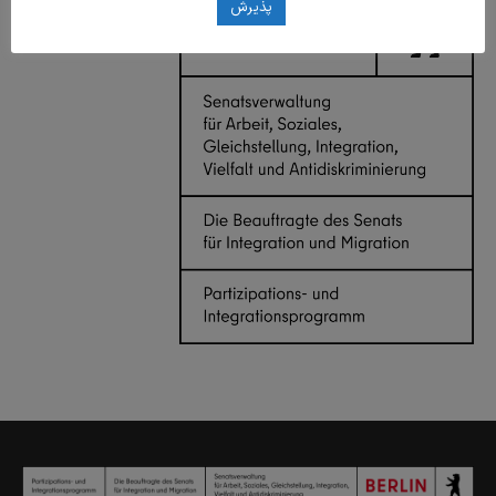
پذیرش