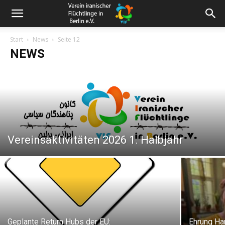
Start
News
Seite 12
NEWS
Vereinsaktivitäten 2026 1. Halbjahr
Geplante Return Hubs der EU:
Ehrung Ha