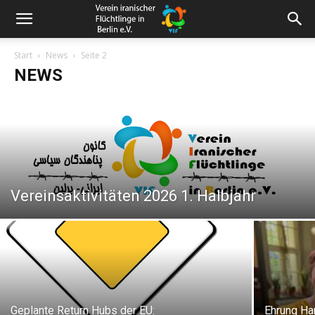
Start
News
Seite 2
NEWS
Vereinsaktivitäten 2026 1. Halbjahr
Geplante Return Hubs der EU:
Ehrung Ha